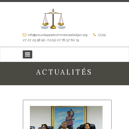
info@courdappelcommerceabidjan.org
(225)
27 22 25 58 90 /(225) 07 78 57 60 74
ACTUALITÉS