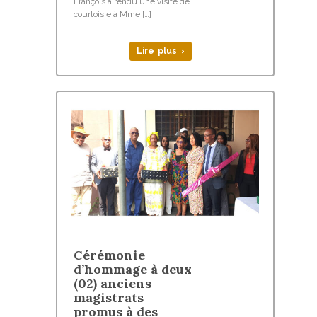
François a rendu une visite de
courtoisie à Mme […]
Lire plus ›
Cérémonie
d’hommage à deux
(02) anciens
magistrats
promus à des