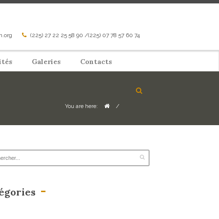
n.org
(225) 27 22 25 58 90 /(225) 07 78 57 60 74
ités
Galeries
Contacts
/
You are here:
égories