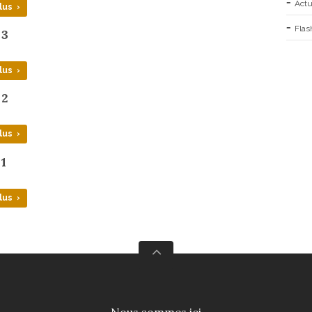
Actu
lus ›
Flas
 3
lus ›
 2
lus ›
 1
lus ›
Nous sommes ici