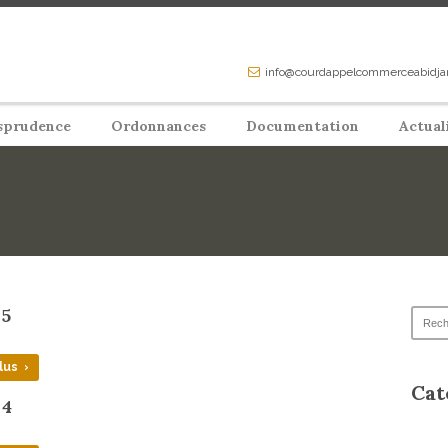
info@courdappelcommerceabidja
sprudence
Ordonnances
Documentation
Actual
 5
lus ›
Cat
 4