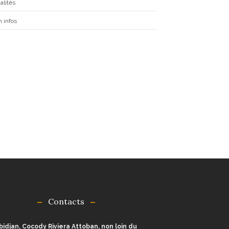
alités
h infos
Contacts
bidjan, Cocody Riviera Attoban, non loin du