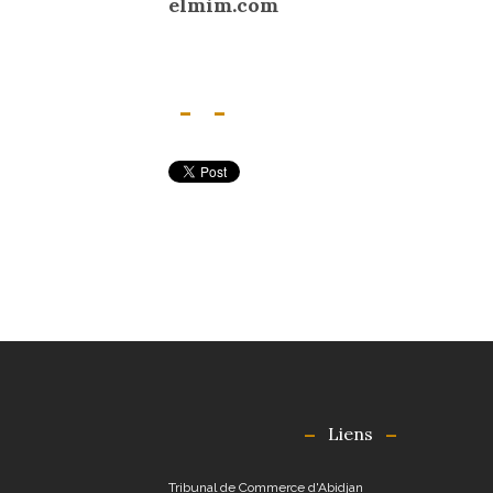
elmim.com
Liens
Tribunal de Commerce d'Abidjan