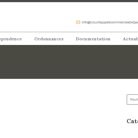
info@courdappelcommerceabidja
sprudence
Ordonnances
Documentation
Actual
Cat